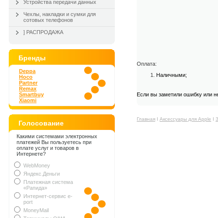
Устройства передачи данных
Чехлы, накладки и сумки для
сотовых телефонов
] РАСПРОДАЖА
Бренды
Оплата:
Deppa
Наличными;
Hoco
Partner
Remax
Smartbuy
Если вы заметили ошибку или н
Xiaomi
Главная
Ι
Аксессуары для Apple
Ι
Голосование
Какими системами электронных
платежей Вы пользуетесь при
оплате услуг и товаров в
Интернете?
WebMoney
Яндекс.Деньги
Платежная система
«Рапида»
Интернет-сервис e-
port
MoneyMail