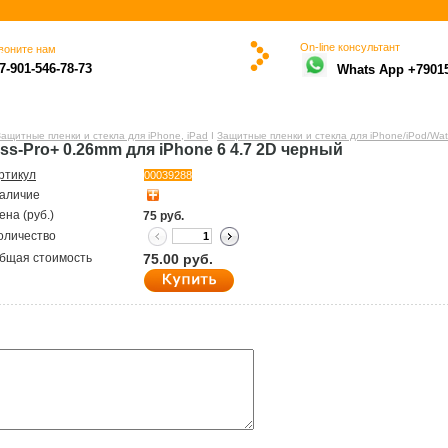
On-line консультант
воните нам
ю
7-901-546-78-73
Whats App +7901
Защитные пленки и стекла для iPhone, iPad
Ι
Защитные пленки и стекла для iPhone/iPod/Wa
ss-Pro+ 0.26mm для iPhone 6 4.7 2D черный
ртикул
00039288
аличие
ена (руб.)
75
руб.
оличество
бщая стоимость
75.00
руб.