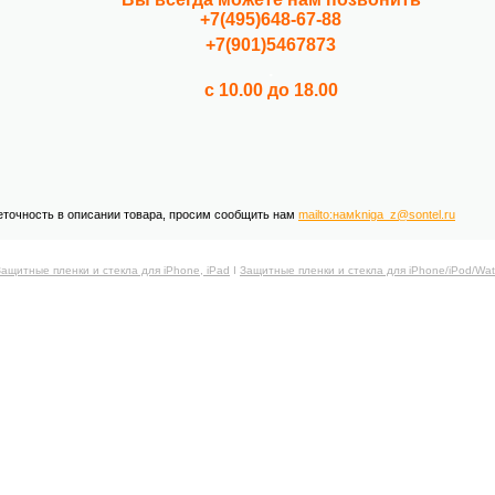
+7(495)648-67-88
+7(901)5467873
.
с 10.00 до 18.00
еточность в описании товара, просим сообщить нам
mailto:намkniga_z@sontel.ru
Защитные пленки и стекла для iPhone, iPad
Ι
Защитные пленки и стекла для iPhone/iPod/Wa