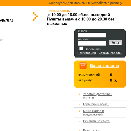
Аксессуары для мобильных устройств в розницу
Режим работы
с 10.00 до 18.00
сб.вс. выходной
.
.
.
.
Пункты выдачи с 10.00 до 20.30 без
5467873
выходных
.
e-mail
пароль
tch
Запомнить
Регистрация
Забыли пароль?
Ваша корзина
0
Наименований
0 р.
на сумму
Условия доставки и
оплаты
Гарантии и обмен
Книга жалоб и
предложений
Реклама на сайте
Все статьи