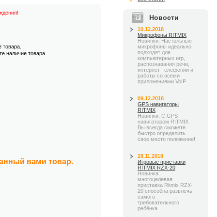
ждения!
Новости
10.12.2018
Микрофоны RITMIX
Новинки: Настольные
е товара.
микрофоны идеально
подходят для
те наличие товара.
компьютерных игр,
распознавания речи,
интернет-телефонии и
работы со всеми
приложениями VoIP.
09.12.2018
GPS навигаторы
RITMIX
Новинки: С GPS
навигатором RITMIX
Вы всегда сможете
быстро определить
свое место положение!
28.11.2018
занный вами товар.
Игровые приставки
RITMIX RZX-20
Новинка:
многоцелевая
приставка Ritmix RZX-
20 способна развлечь
самого
требовательного
ребёнка.