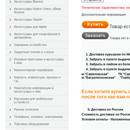
Аксессуары Baseus
Технические характеристики, к
Аксессуары Native Union, uBear,
Rocket
Дополнительная информация:
Аксессуары Xiaomi
Товар ес
Аксессуары для Apple
Аксессуары для смартфонов в
автомобиль
Товара нет в
.
Зарядные устройства
.
Защитные пленки и стекла
1. Доставка курьером
по Мо
Игровые приставки и аксессуары
2. Забрать в пункте выдач
к ним
.
3
. Забрать в любом из бол
4
. Забрать в пункте выдачи
Компьютерная периферия
м."Савёловская" ТК "Савёл
Корпуса, клавиатура, крышки и
м."Багратионовская" "Горбуш
т.д.
.
Накопители информации и
Если хотите купить
аксессуары к ним
после того как вам 
Наушники для мобильных
устройств
.
Разное полезное
5. Доставка по России
Стоимость доставки по России
Телефоны, колонки, электроника
Условия оплаты - Наложенны
Торговое оборудование
.