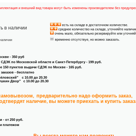
омплектация и внешний вид товара могут быть изменены производителем без предупре
есть на складе в достаточном количестве.
ть в наличии
среднее количество на складе, уточняйте наличи
очень мало, обязательно резервируйте или уточняй
временно отсутствуе, но можно заказать.
 наличии
скве - 350 руб
и СДЭК по Московской областе и Санкт-Петербургу - 199 руб.
ее 150 пунктов выдачи СДЭК по Москве - 165 руб.
 заказов - бесплатно
овский" с 10.00 до 20.30
кин Двор" с 10.00 до 20.30
 самовывозом, предварительно надо оформить заказ,
подтвердят наличие, вы можете приехать и купить зака
 - от 250 руб.
м платежом
.
Вы всегда можете нам позвонить