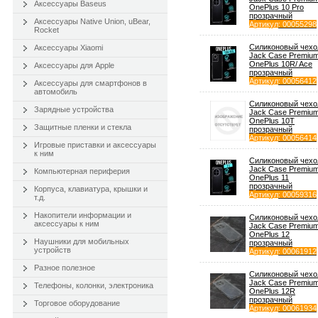
Аксессуары Baseus
OnePlus 10 Pro
прозрачный
Аксессуары Native Union, uBear,
Артикул
: 00055298
Rocket
Силиконовый чехо
Аксессуары Xiaomi
Jack Case Premiu
OnePlus 10R/ Ace
Аксессуары для Apple
прозрачный
Артикул
: 00056412
Аксессуары для смартфонов в
автомобиль
Силиконовый чехо
Зарядные устройства
Jack Case Premiu
OnePlus 10T
Защитные пленки и стекла
прозрачный
Артикул
: 00056414
Игровые приставки и аксессуары
к ним
Силиконовый чехо
Jack Case Premiu
Компьютерная периферия
OnePlus 11
прозрачный
Корпуса, клавиатура, крышки и
Артикул
: 00059316
т.д.
Накопители информации и
Силиконовый чехо
аксессуары к ним
Jack Case Premiu
OnePlus 12
Наушники для мобильных
прозрачный
устройств
Артикул
: 00061912
Разное полезное
Силиконовый чехо
Jack Case Premiu
Телефоны, колонки, электроника
OnePlus 12R
прозрачный
Торговое оборудование
Артикул
: 00061934