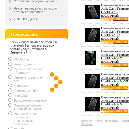
Устройства передачи данных
Силиконовый чехо
Чехлы, накладки и сумки для
Jack Case Premiu
сотовых телефонов
OnePlus 13,
прозрачный
] РАСПРОДАЖА
Артикул
: 00063765
Силиконовый чехо
Jack Case Premiu
Голосование
OnePlus 13R,
прозрачный
Какими системами электронных
Артикул
: 00063766
платежей Вы пользуетесь при
оплате услуг и товаров в
Силиконовый чехо
Интернете?
Jack Case Premiu
OnePlus Ace 2
WebMoney
прозрачный
Яндекс.Деньги
Артикул
: 00059328
Платежная система
«Рапида»
Силиконовый чехо
Интернет-сервис e-
Jack Case Premiu
port
OnePlus Ace 5 PRO
прозрачный
MoneyMail
Артикул
: 00063767
Терминалы QIWI
Mobi.Деньги
Силиконовый чехо
Банковскими картами
Jack Case Premiu
OnePlus Ace 5,
Платежный сервис
прозрачный
«Единый кошелек»
Артикул
: 00063768
Не пользуются
системами
электронных
Главная
Ι
Чехлы, накладки и сумк
платежей
Premium