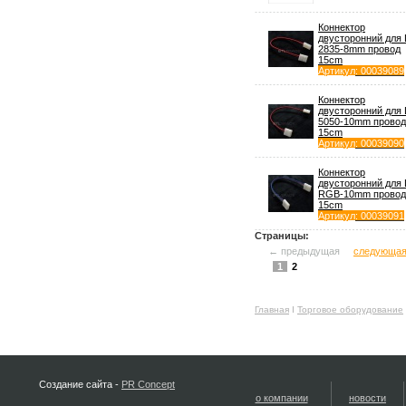
Коннектор
двусторонний для
2835-8mm провод
15cm
Артикул
: 00039089
Коннектор
двусторонний для
5050-10mm провод
15cm
Артикул
: 00039090
Коннектор
двусторонний для
RGB-10mm провод
15cm
Артикул
: 00039091
Страницы:
← предыдущая
следующа
1
2
Главная
Ι
Торговое оборудование
Создание сайта -
PR Concept
о компании
новости