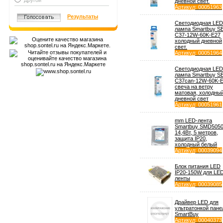
Другой
дневной свет.
Артикул
: 00051963
Результаты
Светодиодная LED
лампа Smartbuy S
С37-12W-60K-E27
холодный дневной
свет.
Артикул
: 00051964
Светодиодная LED
лампа Smartbuy S
С37can-12W-60K-
свеча на ветру
матовая, холодны
дневной свет
Артикул
: 00051961
mm LED-лента
Smartbuy SMD5050
14,4Вт, 5 метров,
защита IP20,
холодный белый
Артикул
: 00039094
Блок питания LED
IP20-150W для LE
ленты
Артикул
: 00039085
Драйвер LED для
ультратонкой пане
SmartBuy
Артикул
: 00040373