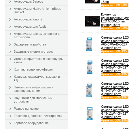
Аксессуары Baseus
15cm
Артикул
: 00039086
Аксессуары Native Union, uBear,
Rocket
Коннектор
односторонний дл
Аксессуары Xiaomi
LED 5050-10mm
провод 15cm
Аксессуары для Apple
Артикул
: 00039087
Аксессуары для смартфонов в
автомобиль
Светодиодная LED
лампа Smartbuy S
Зарядные устройства
A60-07W-40K-E27
дневной свет.
Артикул
: 00051958
Защитные пленки и стекла
Игровые приставки и аксессуары
Светодиодная LED
к ним
лампа Smartbuy S
G45-05W-40K-E27
Компьютерная периферия
дневной свет.
Артикул
: 00051965
Корпуса, клавиатура, крышки и
т.д.
Светодиодная LED
лампа Smartbuy S
Накопители информации и
G45-07W-40K-E27
аксессуары к ним
дневной свет.
Артикул
: 00051966
Наушники для мобильных
устройств
Светодиодная LED
Разное полезное
лампа Smartbuy S
G45-12W-40K-E27
Телефоны, колонки, электроника
дневной свет.
Артикул
: 00051967
Торговое оборудование