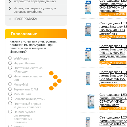
Светодиодная LED
Устройства передачи данных
лампа Smartbuy S
G45-12W-60K-E27
Чехлы, накладки и сумки для
дневной свет.
сотовых телефонов
Артикул
: 00051968
] РАСПРОДАЖА
Светодиодная LED
лампа Smartbuy S
P45-07W-40K-E14
Голосование
дневной свет.
Артикул
: 00051969
Какими системами электронных
платежей Вы пользуетесь при
Светодиодная LED
оплате услуг и товаров в
лампа Smartbuy S
Интернете?
P45-12W-60K-E14
холодный дневной
WebMoney
свет.
Артикул
: 00051971
Яндекс.Деньги
Платежная система
«Рапида»
Светодиодная LED
лампа Smartbuy S
Интернет-сервис e-
С37-05W-40K-E27
port
дневной свет.
MoneyMail
Артикул
: 00051962
Терминалы QIWI
Mobi.Деньги
Светодиодная LED
лампа Smartbuy S
Банковскими картами
С37-07W-40K-E14
Платежный сервис
дневной свет.
«Единый кошелек»
Артикул
: 00051960
Не пользуются
системами
Светодиодная LED
электронных
лампа Smartbuy S
платежей
С37-07W-40K-E27