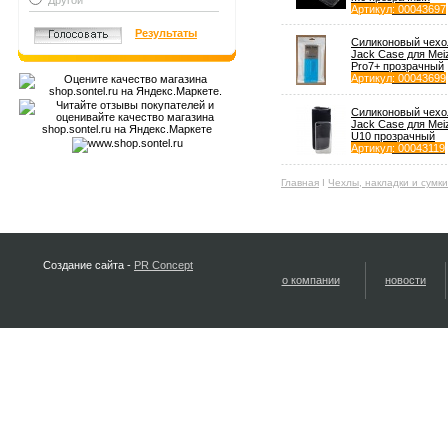
Другой
Артикул
: 00043697
Результаты
Силиконовый чехо
Jack Case для Mei
Pro7+ прозрачный
Артикул
: 00043699
Силиконовый чехо
Jack Case для Mei
U10 прозрачный
Артикул
: 00043119
Главная
Ι
Чехлы, накладки и сумк
Создание сайта -
PR Concept
о компании
новости