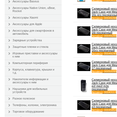
Артикул
: 00045853
Аксессуары Baseus
Аксессуары Native Union, uBear,
Силиконовый чехо
Rocket
Jack Case для Mei
16s pro прозрачны
Аксессуары Xiaomi
Артикул
: 00049288
Аксессуары для Apple
Силиконовый чехо
Jack Case для Mei
Аксессуары для смартфонов в
16t прозрачный
автомобиль
Артикул
: 00049289
Зарядные устройства
Силиконовый чехо
Защитные пленки и стекла
Jack Case для Mei
16xs прозрачный
Игровые приставки и аксессуары
Артикул
: 00049290
к ним
Силиконовый чехо
Компьютерная периферия
Jack Case для Mei
17 прозрачный
Корпуса, клавиатура, крышки и
Артикул
: 00050095
т.д.
Накопители информации и
Силиконовый чехо
аксессуары к ним
Jack Case для Mei
e2/ me2/ m3x
Наушники для мобильных
прозрачный
устройств
Артикул
: 00043113
Разное полезное
Силиконовый чехо
Jack Case для Mei
Телефоны, колонки, электроника
e3 прозрачный
Артикул
: 00045854
Торговое оборудование