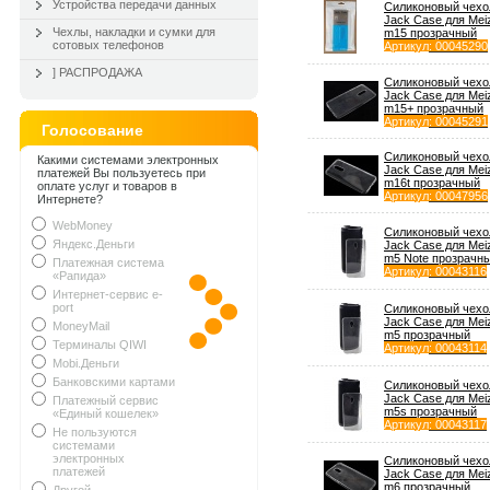
Устройства передачи данных
Силиконовый чехо
Jack Case для Mei
Чехлы, накладки и сумки для
m15 прозрачный
сотовых телефонов
Артикул
: 00045290
] РАСПРОДАЖА
Силиконовый чехо
Jack Case для Mei
m15+ прозрачный
Артикул
: 00045291
Голосование
Силиконовый чехо
Какими системами электронных
Jack Case для Mei
платежей Вы пользуетесь при
m16t прозрачный
оплате услуг и товаров в
Артикул
: 00047956
Интернете?
WebMoney
Силиконовый чехо
Яндекс.Деньги
Jack Case для Mei
m5 Note прозрачн
Платежная система
Артикул
: 00043116
«Рапида»
Интернет-сервис e-
port
Силиконовый чехо
Jack Case для Mei
MoneyMail
m5 прозрачный
Терминалы QIWI
Артикул
: 00043114
Mobi.Деньги
Банковскими картами
Силиконовый чехо
Jack Case для Mei
Платежный сервис
m5s прозрачный
«Единый кошелек»
Артикул
: 00043117
Не пользуются
системами
электронных
Силиконовый чехо
платежей
Jack Case для Mei
m6 прозрачный