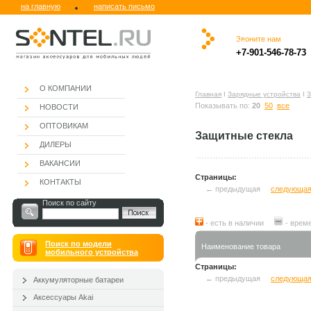
на главную
написать письмо
Звоните нам
.
.ю
.
.
.
.
+7-901-546-78-73
.
О КОМПАНИИ
Главная
Ι
Зарядные устройства
Ι
З
Показывать по:
20
50
все
НОВОСТИ
ОПТОВИКАМ
Защитные стекла
ДИЛЕРЫ
ВАКАНСИИ
Страницы:
КОНТАКТЫ
← предыдущая
следующа
Поиск по сайту
- есть в наличии
- време
Поиск по модели
Наименование товара
мобильного устройства
Страницы:
← предыдущая
следующа
Аккумуляторные батареи
Аксессуары Akai