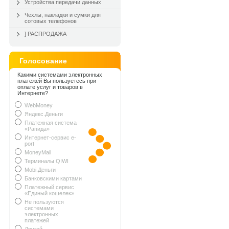
Устройства передачи данных
Чехлы, накладки и сумки для
сотовых телефонов
] РАСПРОДАЖА
Голосование
Какими системами электронных
платежей Вы пользуетесь при
оплате услуг и товаров в
Интернете?
WebMoney
Яндекс.Деньги
Платежная система
«Рапида»
Интернет-сервис e-
port
MoneyMail
Терминалы QIWI
Mobi.Деньги
Банковскими картами
Платежный сервис
«Единый кошелек»
Не пользуются
системами
электронных
платежей