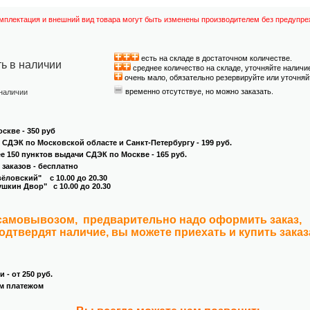
омплектация и внешний вид товара могут быть изменены производителем без предупре
есть на складе в достаточном количестве.
ть в наличии
среднее количество на складе, уточняйте наличи
очень мало, обязательно резервируйте или уточняй
временно отсутствуе, но можно заказать.
 наличии
скве - 350 руб
и СДЭК по Московской областе и Санкт-Петербургу - 199 руб.
ее 150 пунктов выдачи СДЭК по Москве - 165 руб.
 заказов - бесплатно
овский" с 10.00 до 20.30
кин Двор" с 10.00 до 20.30
 самовывозом, предварительно надо оформить заказ,
подтвердят наличие, вы можете приехать и купить зака
 - от 250 руб.
м платежом
.