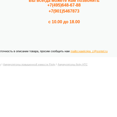
Вы всегда можете нам позвонить
+7(495)648-67-88
+7(901)5467873
.
с 10.00 до 18.00
еточность в описании товара, просим сообщить нам
mailto:намkniga_z@sontel.ru
и
Ι
Аккумуляторы повышенной емкости Finity
Ι
Аккумуляторы finity HTC