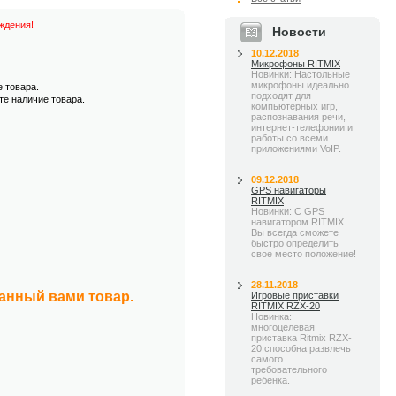
ждения!
Новости
10.12.2018
Микрофоны RITMIX
Новинки: Настольные
микрофоны идеально
е товара.
подходят для
те наличие товара.
компьютерных игр,
распознавания речи,
интернет-телефонии и
работы со всеми
приложениями VoIP.
09.12.2018
GPS навигаторы
RITMIX
Новинки: С GPS
навигатором RITMIX
Вы всегда сможете
быстро определить
свое место положение!
28.11.2018
занный вами товар.
Игровые приставки
RITMIX RZX-20
Новинка:
многоцелевая
приставка Ritmix RZX-
20 способна развлечь
самого
требовательного
ребёнка.