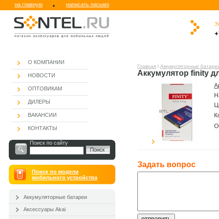
на главную
написать письмо
З
.
.
.
.
.
.
+
.
О КОМПАНИИ
Главная
Ι
Аккумуляторные батаре
Аккумулятор finity д
НОВОСТИ
А
ОПТОВИКАМ
Н
ДИЛЕРЫ
Ц
ВАКАНСИИ
К
О
КОНТАКТЫ
Поиск по сайту
Задать вопроc
Поиск по модели
мобильного устройства
Аккумуляторные батареи
Аксессуары Akai
отправить