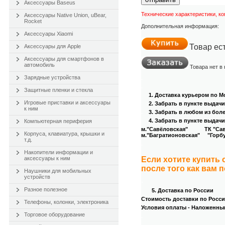
Аксессуары Baseus
Технические характеристики, к
Аксессуары Native Union, uBear,
Rocket
Дополнительная информация:
Аксессуары Xiaomi
Товар ес
Аксессуары для Apple
Аксессуары для смартфонов в
автомобиль
Товара нет в
Зарядные устройства
.
.
Защитные пленки и стекла
1. Доставка курьером
по Мо
Игровые приставки и аксессуары
2. Забрать в пункте выдач
к ним
.
3
. Забрать в любом из бол
4
. Забрать в пункте выдачи
Компьютерная периферия
м."Савёловская" ТК "Савёл
Корпуса, клавиатура, крышки и
м."Багратионовская" "Горбуш
т.д.
.
Накопители информации и
аксессуары к ним
Если хотите купить
после того как вам 
Наушники для мобильных
устройств
.
Разное полезное
5. Доставка по России
Стоимость доставки по России
Телефоны, колонки, электроника
Условия оплаты - Наложенны
Торговое оборудование
.