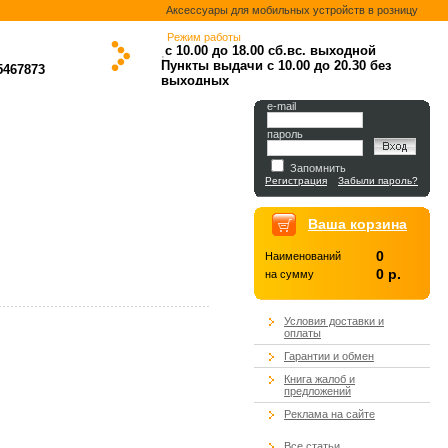
Аксессуары для мобильных устройств в розницу
Режим работы
с 10.00 до 18.00
сб.вс. выходной
.
.
.
.
Пункты выдачи с 10.00 до 20.30 без
5467873
выходных
.
e-mail
пароль
Запомнить
Регистрация
Забыли пароль?
Ваша корзина
0
Наименований
0 р.
на сумму
Условия доставки и
оплаты
Гарантии и обмен
Книга жалоб и
предложений
Реклама на сайте
Все статьи