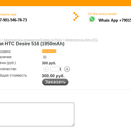
On-line консультант
воните нам
ю
7-901-546-78-73
Whats App +7901
и
Ι
Аккумуляторы повышенной емкости Finity
Ι
Аккумуляторы finity HTC
ля HTC Desire 516 (1950mAh)
ртикул
00040032
аличие
ена (руб.)
300
руб.
оличество
бщая стоимость
300.00
руб.