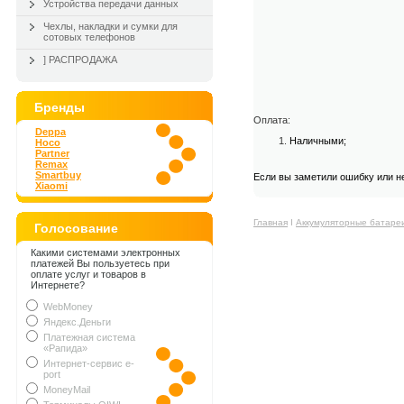
Устройства передачи данных
Чехлы, накладки и сумки для
сотовых телефонов
] РАСПРОДАЖА
Бренды
Оплата:
Deppa
Наличными;
Hoco
Partner
Remax
Smartbuy
Если вы заметили ошибку или н
Xiaomi
Главная
Ι
Аккумуляторные батаре
Голосование
Какими системами электронных
платежей Вы пользуетесь при
оплате услуг и товаров в
Интернете?
WebMoney
Яндекс.Деньги
Платежная система
«Рапида»
Интернет-сервис e-
port
MoneyMail