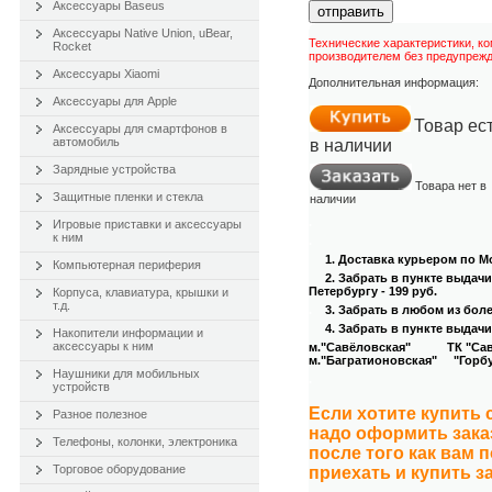
Аксессуары Baseus
отправить
Аксессуары Native Union, uBear,
Технические характеристики, к
Rocket
производителем без предупрежд
Аксессуары Xiaomi
Дополнительная информация:
Аксессуары для Apple
Товар ес
Аксессуары для смартфонов в
автомобиль
в наличии
Зарядные устройства
Товара нет в
Защитные пленки и стекла
наличии
.
Игровые приставки и аксессуары
к ним
.
1. Доставка курьером
по Мо
Компьютерная периферия
2. Забрать в пункте выдач
Петербургу - 199 руб.
Корпуса, клавиатура, крышки и
т.д.
.
3
. Забрать в любом из бол
4
. Забрать в пункте выдачи
Накопители информации и
аксессуары к ним
м."Савёловская" ТК "Савёл
м."Багратионовская" "Горбуш
Наушники для мобильных
.
устройств
Если хотите купить
Разное полезное
надо оформить зака
Телефоны, колонки, электроника
после того как вам 
Торговое оборудование
приехать и купить з