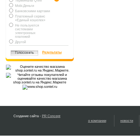
Терминалы QIWI
Mobi.Деньги
Банковскими картами
Платежный сервис
«Единый кошелек»
Не пользуются
системами
электронных
платежей
Другой
Результаты
Создание сайта -
PR Concept
о компании
новости