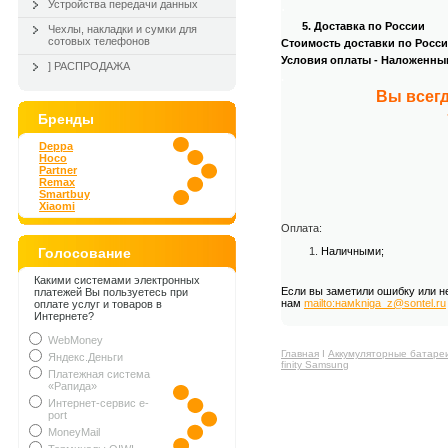
.
Устройства передачи данных
5. Доставка по России
Чехлы, накладки и сумки для
сотовых телефонов
Стоимость доставки по России
Условия оплаты - Наложенны
] РАСПРОДАЖА
.
Вы всегд
Бренды
Deppa
Hoco
Partner
Remax
Smartbuy
Xiaomi
Оплата:
Голосование
Наличными;
Какими системами электронных
Если вы заметили ошибку или н
платежей Вы пользуетесь при
нам
mailto:намkniga_z@sontel.ru
оплате услуг и товаров в
Интернете?
WebMoney
Главная
Ι
Аккумуляторные батаре
Яндекс.Деньги
finity Samsung
Платежная система
«Рапида»
Интернет-сервис e-
port
MoneyMail