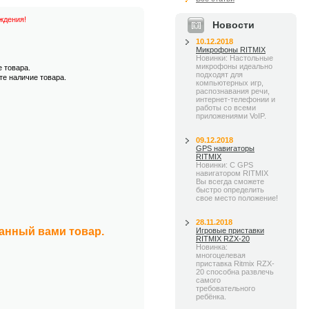
ждения!
Новости
10.12.2018
Микрофоны RITMIX
Новинки: Настольные
микрофоны идеально
е товара.
подходят для
те наличие товара.
компьютерных игр,
распознавания речи,
интернет-телефонии и
работы со всеми
приложениями VoIP.
09.12.2018
GPS навигаторы
RITMIX
Новинки: С GPS
навигатором RITMIX
Вы всегда сможете
быстро определить
свое место положение!
28.11.2018
занный вами товар.
Игровые приставки
RITMIX RZX-20
Новинка:
многоцелевая
приставка Ritmix RZX-
20 способна развлечь
самого
требовательного
ребёнка.