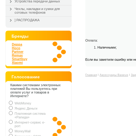
Устройства передачи данных
Чехлы, накладки и сумки для
сотовых телефонов
] РАСПРОДАЖА
Бренды
Оплата:
Deppa
Наличными;
Hoco
Partner
Remax
Smartbuy
Если вы заметили ошибку или н
Xiaomi
Главная
Ι
Аксессуары Baseus
Ι
Зар
Голосование
Какими системами электронных
платежей Вы пользуетесь при
оплате услуг и товаров в
Интернете?
WebMoney
Яндекс.Деньги
Платежная система
«Рапида»
Интернет-сервис e-
port
MoneyMail