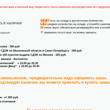
омплектация и внешний вид товара могут быть изменены производителем без предупре
есть на складе в достаточном количестве.
ть в наличии
среднее количество на складе, уточняйте наличи
очень мало, обязательно резервируйте или уточняй
временно отсутствуе, но можно заказать.
 наличии
скве - 350 руб
и СДЭК по Московской областе и Санкт-Петербургу - 199 руб.
ее 150 пунктов выдачи СДЭК по Москве - 165 руб.
 заказов - бесплатно
овский" с 10.00 до 20.30
кин Двор" с 10.00 до 20.30
 самовывозом, предварительно надо оформить заказ,
подтвердят наличие, вы можете приехать и купить зака
 - от 250 руб.
м платежом
.