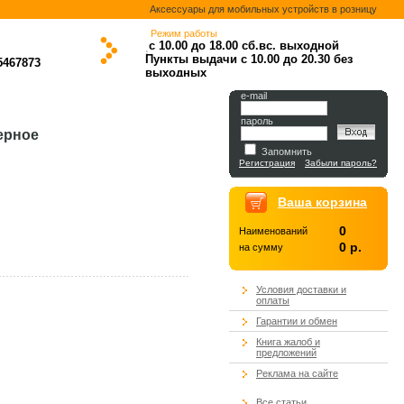
Аксессуары для мобильных устройств в розницу
Режим работы
с 10.00 до 18.00
сб.вс. выходной
.
.
.
.
Пункты выдачи с 10.00 до 20.30 без
5467873
выходных
.
e-mail
пароль
ерное
Запомнить
Регистрация
Забыли пароль?
Ваша корзина
0
Наименований
0 р.
на сумму
Условия доставки и
оплаты
Гарантии и обмен
Книга жалоб и
предложений
Реклама на сайте
Все статьи