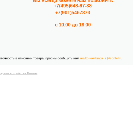
Вы всегда можете нам позвонить
+7(495)648-67-88
+7(901)5467873
.
с 10.00 до 18.00
еточность в описании товара, просим сообщить нам
mailto:намkniga_z@sontel.ru
ядные устройства Baseus