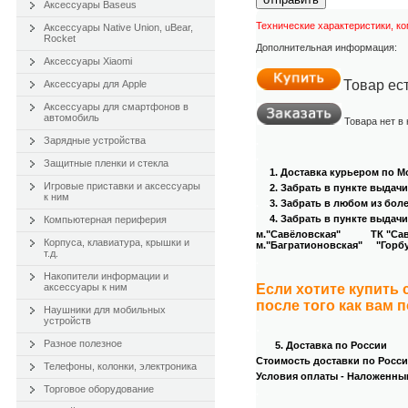
Аксессуары Baseus
Технические характеристики, к
Аксессуары Native Union, uBear,
Rocket
Дополнительная информация:
Аксессуары Xiaomi
Товар ес
Аксессуары для Apple
Аксессуары для смартфонов в
автомобиль
Товара нет в
Зарядные устройства
.
.
Защитные пленки и стекла
1. Доставка курьером
по Мо
Игровые приставки и аксессуары
2. Забрать в пункте выдач
к ним
.
3
. Забрать в любом из бол
4
. Забрать в пункте выдачи
Компьютерная периферия
м."Савёловская" ТК "Савёл
Корпуса, клавиатура, крышки и
м."Багратионовская" "Горбуш
т.д.
.
Накопители информации и
аксессуары к ним
Если хотите купить
после того как вам 
Наушники для мобильных
устройств
.
Разное полезное
5. Доставка по России
Стоимость доставки по России
Телефоны, колонки, электроника
Условия оплаты - Наложенны
Торговое оборудование
.