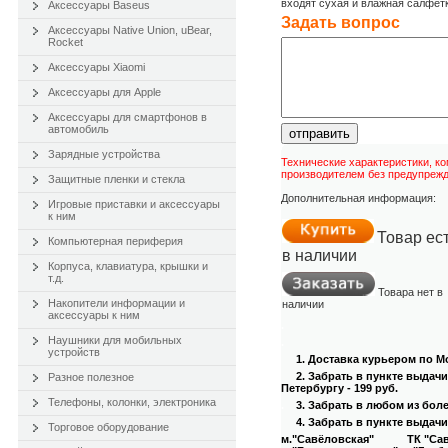
входят сухая и влажная салфетк
Аксессуары Baseus
Задать вопроc
Аксессуары Native Union, uBear,
Rocket
Аксессуары Xiaomi
Аксессуары для Apple
Аксессуары для смартфонов в
автомобиль
отправить
Зарядные устройства
Технические характеристики, к
производителем без предупрежд
Защитные пленки и стекла
Дополнительная информация:
Игровые приставки и аксессуары
к ним
Товар ес
Компьютерная периферия
в наличии
Корпуса, клавиатура, крышки и
т.д.
Товара нет в
Накопители информации и
наличии
аксессуары к ним
.
Наушники для мобильных
.
устройств
1. Доставка курьером
по Мо
2. Забрать в пункте выдач
Разное полезное
Петербургу - 199 руб.
Телефоны, колонки, электроника
.
3
. Забрать в любом из бол
4
. Забрать в пункте выдачи
Торговое оборудование
м."Савёловская" ТК "Савёл