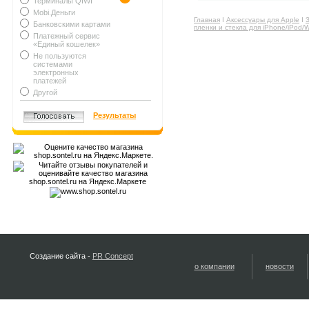
Терминалы QIWI
Mobi.Деньги
Главная
Ι
Аксессуары для Apple
Ι
Банковскими картами
пленки и стекла для iPhone/iPod/
Платежный сервис
«Единый кошелек»
Не пользуются
системами
электронных
платежей
Другой
Результаты
Создание сайта -
PR Concept
о компании
новости