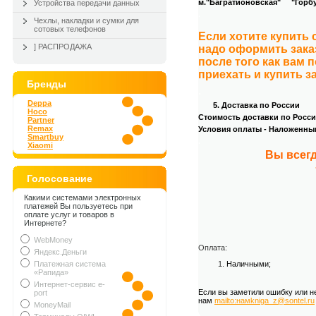
м."Багратионовская" "Горбуш
Устройства передачи данных
.
Чехлы, накладки и сумки для
сотовых телефонов
Если хотите купить
] РАСПРОДАЖА
надо оформить зака
после того как вам 
приехать и купить з
Бренды
.
Deppa
5. Доставка по России
Hoco
Стоимость доставки по России
Partner
Remax
Условия оплаты - Наложенны
Smartbuy
.
Xiaomi
Вы всегд
Голосование
Какими системами электронных
платежей Вы пользуетесь при
оплате услуг и товаров в
Интернете?
WebMoney
Оплата:
Яндекс.Деньги
Платежная система
Наличными;
«Рапида»
Интернет-сервис e-
Если вы заметили ошибку или н
port
нам
mailto:намkniga_z@sontel.ru
MoneyMail