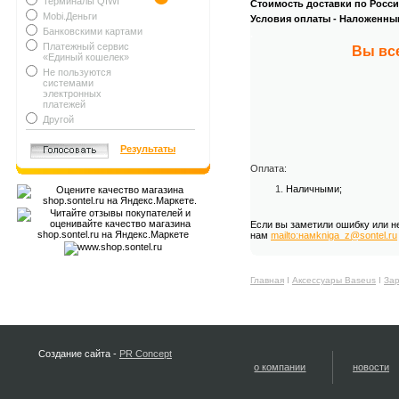
Терминалы QIWI
Стоимость доставки по России
Mobi.Деньги
Условия оплаты - Наложенны
Банковскими картами
.
Платежный сервис
Вы вс
«Единый кошелек»
Не пользуются
системами
электронных
платежей
Другой
Результаты
Оплата:
Наличными;
Если вы заметили ошибку или н
нам
mailto:намkniga_z@sontel.ru
Главная
Ι
Аксессуары Baseus
Ι
Зар
Создание сайта -
PR Concept
о компании
новости