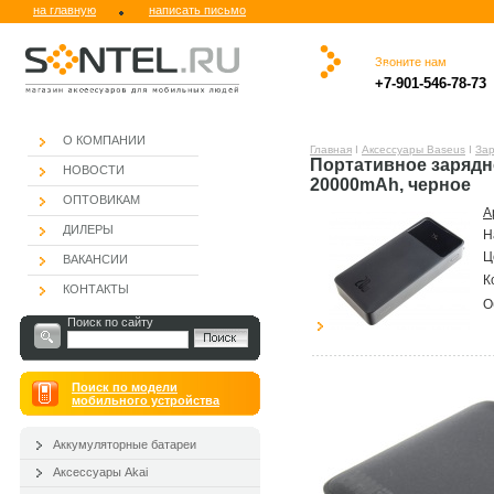
на главную
написать письмо
Звоните нам
.
.ю
.
.
.
.
+7-901-546-78-73
.
О КОМПАНИИ
Главная
Ι
Аксессуары Baseus
Ι
Зар
Портативное зарядн
НОВОСТИ
20000mAh, черное
ОПТОВИКАМ
А
ДИЛЕРЫ
Н
Ц
ВАКАНСИИ
К
КОНТАКТЫ
О
Поиск по сайту
Поиск по модели
мобильного устройства
Аккумуляторные батареи
Аксессуары Akai