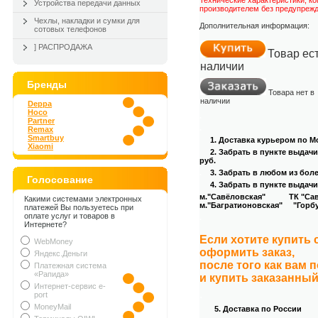
Технические характеристики, к
Устройства передачи данных
производителем без предупрежд
Чехлы, накладки и сумки для
Дополнительная информация:
сотовых телефонов
] РАСПРОДАЖА
Товар ест
наличии
Бренды
Товара нет в
наличии
Deppa
Hoco
.
Partner
.
Remax
Smartbuy
1. Доставка курьером
по Мо
Xiaomi
2. Забрать в пункте выдач
руб.
.
3
. Забрать в любом из бол
Голосование
4
. Забрать в пункте выдачи
м."Савёловская" ТК "Савёл
Какими системами электронных
м."Багратионовская" "Горбуш
платежей Вы пользуетесь при
оплате услуг и товаров в
.
Интернете?
Если хотите купить
WebMoney
оформить заказ,
Яндекс.Деньги
после того как вам 
Платежная система
«Рапида»
и купить заказанный
Интернет-сервис e-
.
port
MoneyMail
5. Доставка по России