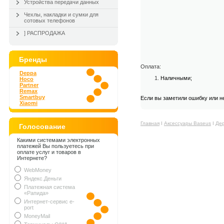
Устройства передачи данных
Чехлы, накладки и сумки для
сотовых телефонов
] РАСПРОДАЖА
Бренды
Оплата:
Deppa
Наличными;
Hoco
Partner
Remax
Smartbuy
Если вы заметили ошибку или н
Xiaomi
Главная
Ι
Аксессуары Baseus
Ι
Дер
Голосование
Какими системами электронных
платежей Вы пользуетесь при
оплате услуг и товаров в
Интернете?
WebMoney
Яндекс.Деньги
Платежная система
«Рапида»
Интернет-сервис e-
port
MoneyMail