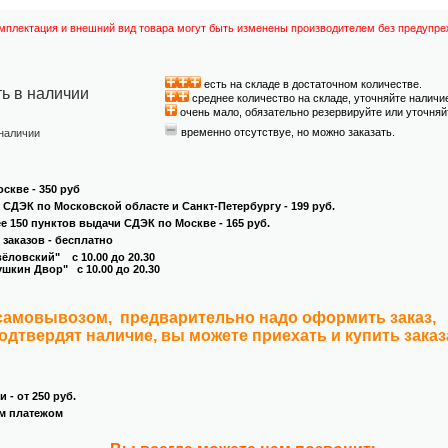
омплектация и внешний вид товара могут быть изменены производителем без предупре
есть на складе в достаточном количестве.
ть в наличии
среднее количество на складе, уточняйте наличи
очень мало, обязательно резервируйте или уточняй
временно отсутствуе, но можно заказать.
 наличии
скве - 350 руб
и СДЭК по Московской областе и Санкт-Петербургу - 199 руб.
ее 150 пунктов выдачи СДЭК по Москве - 165 руб.
 заказов - бесплатно
овский" с 10.00 до 20.30
кин Двор" с 10.00 до 20.30
 самовывозом, предварительно надо оформить заказ,
подтвердят наличие, вы можете приехать и купить зака
 - от 250 руб.
м платежом
.