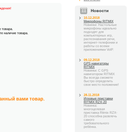
ждения!
Новости
10.12.2018
Микрофоны RITMIX
Новинки: Настольные
микрофоны идеально
е товара.
подходят для
те наличие товара.
компьютерных игр,
распознавания речи,
интернет-телефонии и
работы со всеми
приложениями VoIP.
09.12.2018
GPS навигаторы
RITMIX
Новинки: С GPS
навигатором RITMIX
Вы всегда сможете
быстро определить
свое место положение!
28.11.2018
занный вами товар.
Игровые приставки
RITMIX RZX-20
Новинка:
многоцелевая
приставка Ritmix RZX-
20 способна развлечь
самого
требовательного
ребёнка.