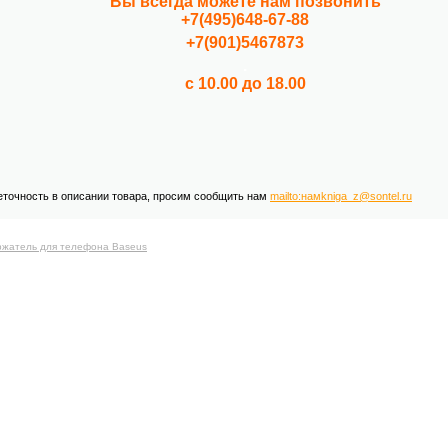
Вы всегда можете нам позвонить
+7(495)648-67-88
+7(901)5467873
.
с 10.00 до 18.00
еточность в описании товара, просим сообщить нам
mailto:намkniga_z@sontel.ru
жатель для телефона Baseus