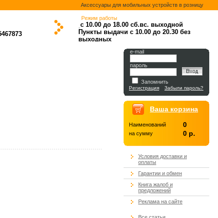
Аксессуары для мобильных устройств в розницу
Режим работы
с 10.00 до 18.00
сб.вс. выходной
.
.
.
.
Пункты выдачи с 10.00 до 20.30 без
5467873
выходных
.
e-mail
пароль
Запомнить
Регистрация
Забыли пароль?
Ваша корзина
0
Наименований
0 р.
на сумму
Условия доставки и
оплаты
Гарантии и обмен
Книга жалоб и
предложений
Реклама на сайте
Все статьи