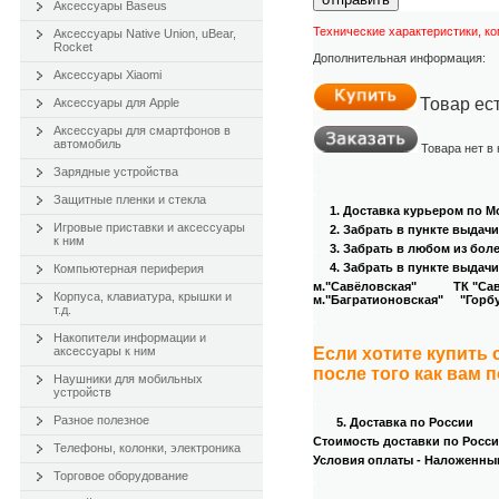
Аксессуары Baseus
Технические характеристики, к
Аксессуары Native Union, uBear,
Rocket
Дополнительная информация:
Аксессуары Xiaomi
Товар ес
Аксессуары для Apple
Аксессуары для смартфонов в
автомобиль
Товара нет в
Зарядные устройства
.
.
Защитные пленки и стекла
1. Доставка курьером
по Мо
Игровые приставки и аксессуары
2. Забрать в пункте выдач
к ним
.
3
. Забрать в любом из бол
4
. Забрать в пункте выдачи
Компьютерная периферия
м."Савёловская" ТК "Савёл
Корпуса, клавиатура, крышки и
м."Багратионовская" "Горбуш
т.д.
.
Накопители информации и
аксессуары к ним
Если хотите купить
после того как вам 
Наушники для мобильных
устройств
.
Разное полезное
5. Доставка по России
Стоимость доставки по России
Телефоны, колонки, электроника
Условия оплаты - Наложенны
Торговое оборудование
.