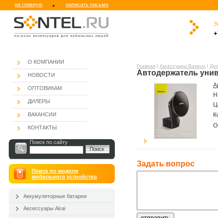
на главную
написать письмо
З
.
.
.
.
.
.
+
.
О КОМПАНИИ
Главная
Ι
Аксессуары Baseus
Ι
Дер
Автодержатель унив
НОВОСТИ
А
ОПТОВИКАМ
Н
ДИЛЕРЫ
Ц
ВАКАНСИИ
К
О
КОНТАКТЫ
Поиск по сайту
Задать вопроc
Поиск по модели
мобильного устройства
Аккумуляторные батареи
Аксессуары Akai
отправить