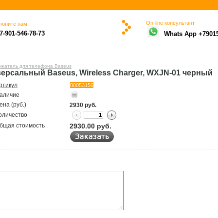
On-line консультант
воните нам
ю
7-901-546-78-73
Whats App +7901
жатель для телефона Baseus
ерсальный Baseus, Wireless Charger, WXJN-01 черный
ртикул
00053156
аличие
ена (руб.)
2930
руб.
оличество
бщая стоимость
2930.00
руб.