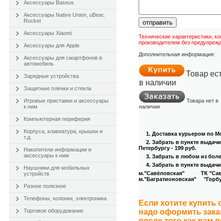
Аксессуары Baseus
Аксессуары Native Union, uBear,
Rocket
отправить
Аксессуары Xiaomi
Технические характеристики, к
производителем без предупрежд
Аксессуары для Apple
Дополнительная информация:
Аксессуары для смартфонов в
автомобиль
Товар ес
Зарядные устройства
в наличии
Защитные пленки и стекла
Игровые приставки и аксессуары
Товара нет в
к ним
наличии
.
Компьютерная периферия
.
Корпуса, клавиатура, крышки и
1. Доставка курьером
по Мо
т.д.
2. Забрать в пункте выдач
Петербургу - 199 руб.
Накопители информации и
аксессуары к ним
.
3
. Забрать в любом из бол
4
. Забрать в пункте выдачи
Наушники для мобильных
м."Савёловская" ТК "Савёл
устройств
м."Багратионовская" "Горбуш
Разное полезное
.
Телефоны, колонки, электроника
Если хотите купить
Торговое оборудование
надо оформить зака
после того как вам 