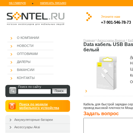
на главную
написать письмо
Звоните нам
.
.ю
.
.
.
.
+7-901-546-78-73
.
О КОМПАНИИ
Главная
Ι
Аксессуары Baseus
Ι
Каб
Data кабель USB Bas
НОВОСТИ
белый
ОПТОВИКАМ
А
ДИЛЕРЫ
Н
Ц
ВАКАНСИИ
К
КОНТАКТЫ
О
Поиск по сайту
Поиск по модели
Кабель для быстрой зарядки се
мобильного устройства
провод высокой плотности Мощнос
Задать вопроc
Аккумуляторные батареи
Аксессуары Akai