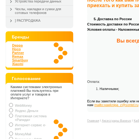
Устройства передачи данных
приехать и купить з
Чехлы, накладки и сумки для
.
сотовых телефонов
5. Доставка по России
] РАСПРОДАЖА
Стоимость доставки по России
Условия оплаты - Наложенны
.
Бренды
Вы всегд
Deppa
Hoco
Partner
Remax
Smartbuy
Xiaomi
Голосование
Оплата:
Какими системами электронных
Наличными;
платежей Вы пользуетесь при
оплате услуг и товаров в
Интернете?
Если вы заметили ошибку или н
нам
mailto:намkniga_z@sontel.ru
WebMoney
Яндекс.Деньги
Платежная система
«Рапида»
Главная
Ι
Аксессуары Baseus
Ι
Каб
Интернет-сервис e-
port
MoneyMail