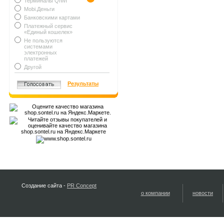
Терминалы QIWI
Mobi.Деньги
Банковскими картами
Платежный сервис
«Единый кошелек»
Не пользуются
системами
электронных
платежей
Другой
Результаты
Создание сайта -
PR Concept
о компании
новости