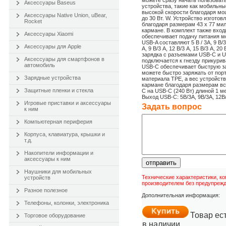
можете сразу начать пользоват
Аксессуары Baseus
устройства, такие как мобильн
высокой скорости благодаря мо
Аксессуары Native Union, uBear,
до 30 Вт. W. Устройство изготов
Rocket
благодаря размерам 43 x 77 мил
кармане. В комплект также вход
Аксессуары Xiaomi
обеспечивает подачу питания м
USB-A составляют 5 В / 3А, 9 В/3
Аксессуары для Apple
А, 9 В/3 А, 12 В/3 А, 15 В/3 А, 
зарядка с разъемами USB-C и U
Аксессуары для смартфонов в
подключается к гнезду прикурив
автомобиль
USB-C обеспечивает быструю за
можете быстро заряжать от порт
Зарядные устройства
материала TPE, а вес устройств
кармане благодаря размерам все
Защитные пленки и стекла
C на USB-C (240 Вт) длиной 1 мет
Выход USB-C: 5В/3А, 9В/3А, 12В/
Игровые приставки и аксессуары
Задать вопроc
к ним
Компьютерная периферия
Корпуса, клавиатура, крышки и
т.д.
Накопители информации и
аксессуары к ним
отправить
Наушники для мобильных
Технические характеристики, к
устройств
производителем без предупрежд
Разное полезное
Дополнительная информация:
Телефоны, колонки, электроника
Товар ес
Торговое оборудование
в наличии