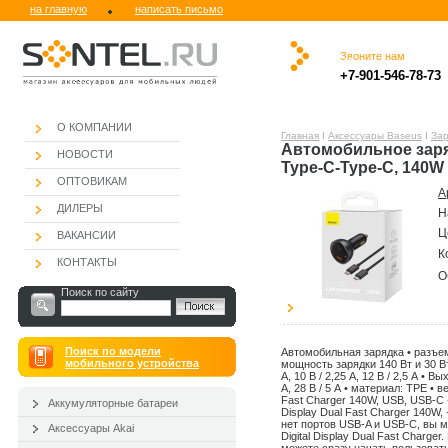
на главную
написать письмо
Звоните нам
.
.ю
.
.
.
.
+7-901-546-78-73
.
О КОМПАНИИ
Главная
Ι
Аксессуары Baseus
Ι
Зар
Автомобильное заря
НОВОСТИ
Type-C-Type-C, 140W
ОПТОВИКАМ
А
ДИЛЕРЫ
Н
Ц
ВАКАНСИИ
К
КОНТАКТЫ
О
Поиск по сайту
Поиск по модели
Автомобильная зарядка • разъе
мобильного устройства
мощность зарядки 140 Вт и 30 Вт 
А, 10 В / 2,25 А, 12 В / 2,5 А • Вых
А, 28 В / 5 А • материал: TPE • 
Fast Charger 140W, USB, USB-C 
Аккумуляторные батареи
Display Dual Fast Charger 140W
нет портов USB-A и USB-C, вы 
Аксессуары Akai
Digital Display Dual Fast Charge