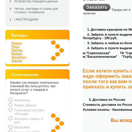
Устройства передачи данных
Чехлы, накладки и сумки для
Товара нет в
сотовых телефонов
наличии
] РАСПРОДАЖА
.
.
1. Доставка курьером
по Мо
Бренды
2. Забрать в пункте выдач
Петербургу - 199 руб.
Deppa
.
3
. Забрать в любом из бол
Hoco
4
. Забрать в пункте выдачи
Partner
м."Савёловская" ТК "Савёл
Remax
м."Багратионовская" "Горбуш
Smartbuy
Xiaomi
.
Если хотите купить
Голосование
надо оформить зака
после того как вам 
Какими системами электронных
платежей Вы пользуетесь при
приехать и купить з
оплате услуг и товаров в
.
Интернете?
5. Доставка по России
WebMoney
Стоимость доставки по России
Яндекс.Деньги
Условия оплаты - Наложенны
Платежная система
«Рапида»
.
Интернет-сервис e-
Вы всегд
port
MoneyMail