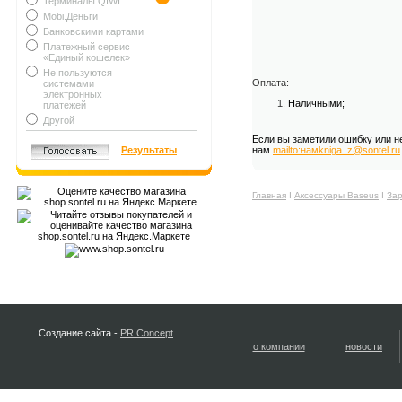
Терминалы QIWI
Mobi.Деньги
Банковскими картами
Платежный сервис
«Единый кошелек»
Не пользуются
Оплата:
системами
электронных
Наличными;
платежей
Другой
Если вы заметили ошибку или н
Результаты
нам
mailto:намkniga_z@sontel.ru
Главная
Ι
Аксессуары Baseus
Ι
Зар
Создание сайта -
PR Concept
о компании
новости