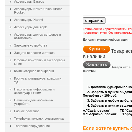
Аксессуары Baseus
Аксессуары Native Union, uBear,
Rocket
Аксессуары Xiaomi
отправить
Аксессуары для Apple
Технические характеристики, к
производителем без предупрежд
Аксессуары для смартфонов в
автомобиль
Дополнительная информация:
Зарядные устройства
Товар ес
Защитные пленки и стекла
в наличии
Игровые приставки и аксессуары
к ним
Товара нет в
наличии
Компьютерная периферия
.
Корпуса, клавиатура, крышки и
т.д.
.
1. Доставка курьером
по Мо
Накопители информации и
2. Забрать в пункте выдач
аксессуары к ним
Петербургу - 199 руб.
Наушники для мобильных
.
3
. Забрать в любом из бол
устройств
4
. Забрать в пункте выдачи
м."Савёловская" ТК "Савёл
Разное полезное
м."Багратионовская" "Горбуш
Телефоны, колонки, электроника
.
Торговое оборудование
Если хотите купить