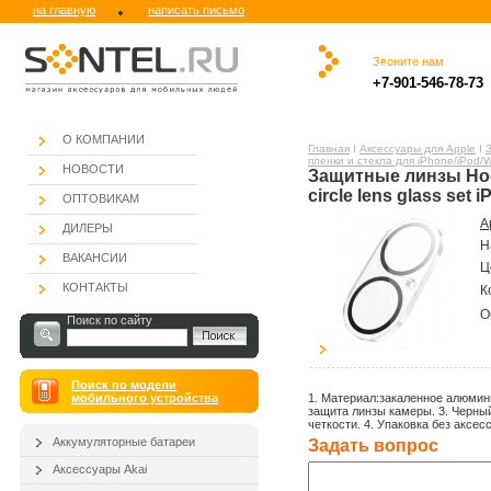
на главную
написать письмо
Звоните нам
.
.ю
.
.
.
.
+7-901-546-78-73
.
О КОМПАНИИ
Главная
Ι
Аксессуары для Apple
Ι
пленки и стекла для iPhone/iPod/
НОВОСТИ
Защитные линзы Hoco 
circle lens glass set i
ОПТОВИКАМ
А
ДИЛЕРЫ
Н
ВАКАНСИИ
Ц
КОНТАКТЫ
К
О
Поиск по сайту
Поиск по модели
мобильного устройства
1. Материал:закаленное алюмини
защита линзы камеры. 3. Черны
четкости. 4. Упаковка без аксес
Аккумуляторные батареи
Задать вопроc
Аксессуары Akai