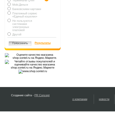
Терминалы QIWI
Mobi.Деньги
Банковскими картами
Платежный сервис
«Единый кошелек»
Не пользуются
системами
электронных
платежей
Другой
Результаты
Создание сайта -
PR Concept
о компании
новости