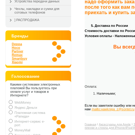
надо оформить зака
Устройства передачи данных
после того как вам 
Чехлы, накладки и сумки для
приехать и купить з
сотовых телефонов
.
] РАСПРОДАЖА
5. Доставка по России
Стоимость доставки по России
Бренды
Условия оплаты - Наложенны
.
Deppa
Вы всегд
Hoco
Partner
Remax
Smartbuy
Xiaomi
Голосование
Какими системами электронных
Оплата:
платежей Вы пользуетесь при
оплате услуг и товаров в
Наличными;
Интернете?
WebMoney
Если вы заметили ошибку или н
Яндекс.Деньги
нам
mailto:намkniga_z@sontel.ru
Платежная система
«Рапида»
Интернет-сервис e-
Главная
Ι
Аксессуары для Apple
Ι
port
пленки и стекла для iPhone/iPod/
MoneyMail