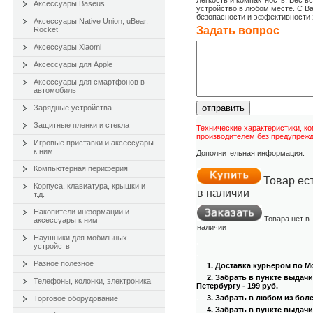
Лёгкость и компактность. Вес вс
Аксессуары Baseus
устройство в любом месте. С Ba
безопасности и эффективности 
Аксессуары Native Union, uBear,
Задать вопроc
Rocket
Аксессуары Xiaomi
Аксессуары для Apple
Аксессуары для смартфонов в
автомобиль
отправить
Зарядные устройства
Защитные пленки и стекла
Технические характеристики, к
производителем без предупрежд
Игровые приставки и аксессуары
к ним
Дополнительная информация:
Компьютерная периферия
Товар ес
Корпуса, клавиатура, крышки и
в наличии
т.д.
Накопители информации и
Товара нет в
аксессуары к ним
наличии
Наушники для мобильных
.
устройств
.
Разное полезное
1. Доставка курьером
по Мо
2. Забрать в пункте выдач
Телефоны, колонки, электроника
Петербургу - 199 руб.
.
3
. Забрать в любом из бол
Торговое оборудование
4
. Забрать в пункте выдачи