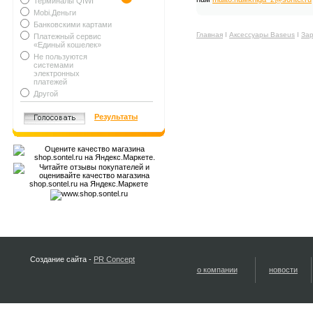
Терминалы QIWI
Mobi.Деньги
Банковскими картами
Главная
Ι
Аксессуары Baseus
Ι
Зар
Платежный сервис
«Единый кошелек»
Не пользуются
системами
электронных
платежей
Другой
Результаты
Создание сайта -
PR Concept
о компании
новости