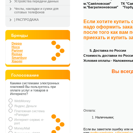
Устройства передачи данных
м."Савёловская" ТК "Савёл
м."Багратионовская" "Горбуш
Чехлы, накладки и сумки для
сотовых телефонов
.
] РАСПРОДАЖА
Если хотите купить
надо оформить зака
после того как вам 
Бренды
приехать и купить з
Deppa
.
Hoco
Partner
5. Доставка по России
Remax
Стоимость доставки по России
Smartbuy
Условия оплаты - Наложенны
Xiaomi
.
Вы всегд
Голосование
Какими системами электронных
платежей Вы пользуетесь при
оплате услуг и товаров в
Интернете?
WebMoney
Яндекс.Деньги
Оплата:
Платежная система
«Рапида»
Наличными;
Интернет-сервис e-
port
MoneyMail
Если вы заметили ошибку или н
нам
mailto:намkniga_z@sontel.ru