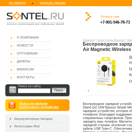
на главную
написать письмо
Звоните нам
.
.ю
.
.
.
.
+7-901-546-78-73
.
О КОМПАНИИ
Главная
Ι
Аксессуары Baseus
Ι
Зар
Беспроводное зарядн
НОВОСТИ
Air Magnetic Wireles
ОПТОВИКАМ
А
ДИЛЕРЫ
Н
Ц
ВАКАНСИИ
К
КОНТАКТЫ
О
Поиск по сайту
Поиск по модели
Беспроводное зарядное устройств
мобильного устройства
Stand Qi2 15W Baseus Simple Mi
зарядное устройство, которое 
телефона. Благодаря поддержке
современных смартфонов. Преи
Аккумуляторные батареи
зарядить ваш телефон. Магнитн
зарядной станции, исключая сл
Аксессуары Akai
кабель USB Type-C. Обеспечива