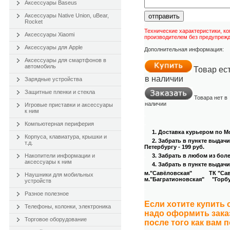
Аксессуары Baseus
Аксессуары Native Union, uBear,
отправить
Rocket
Технические характеристики, к
Аксессуары Xiaomi
производителем без предупрежд
Аксессуары для Apple
Дополнительная информация:
Аксессуары для смартфонов в
автомобиль
Товар ес
в наличии
Зарядные устройства
Защитные пленки и стекла
Товара нет в
наличии
Игровые приставки и аксессуары
к ним
.
.
Компьютерная периферия
1. Доставка курьером
по Мо
Корпуса, клавиатура, крышки и
2. Забрать в пункте выдач
т.д.
Петербургу - 199 руб.
Накопители информации и
.
3
. Забрать в любом из бол
аксессуары к ним
4
. Забрать в пункте выдачи
м."Савёловская" ТК "Савёл
Наушники для мобильных
м."Багратионовская" "Горбуш
устройств
.
Разное полезное
Если хотите купить
Телефоны, колонки, электроника
надо оформить зака
Торговое оборудование
после того как вам 