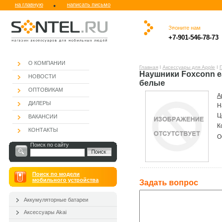
на главную
написать письмо
Звоните нам
.
.ю
.
.
.
.
+7-901-546-78-73
.
О КОМПАНИИ
Главная
Ι
Аксессуары для Apple
Ι
Наушники Foxconn ea
НОВОСТИ
белые
ОПТОВИКАМ
А
ДИЛЕРЫ
Н
Ц
ВАКАНСИИ
К
КОНТАКТЫ
О
Поиск по сайту
Поиск по модели
мобильного устройства
Задать вопроc
Аккумуляторные батареи
Аксессуары Akai