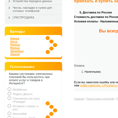
приехать и купить з
Устройства передачи данных
.
Чехлы, накладки и сумки для
сотовых телефонов
5. Доставка по России
Стоимость доставки по России
] РАСПРОДАЖА
Условия оплаты - Наложенны
.
Вы всегд
Бренды
Deppa
Hoco
Partner
Remax
Smartbuy
Xiaomi
Оплата:
Голосование
Наличными;
Какими системами электронных
платежей Вы пользуетесь при
оплате услуг и товаров в
Если вы заметили ошибку или н
Интернете?
нам
mailto:намkniga_z@sontel.ru
WebMoney
Яндекс.Деньги
Платежная система
Главная
Ι
Аксессуары для Apple
Ι
«Рапида»
Интернет-сервис e-
port
MoneyMail