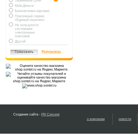
Терминалы QIWI
Mobi.Деньги
Банковскими картами
Платежный сервис
«Единый кошелек»
Не пользуются
системами
электронных
платежей
Другой
Результаты
Создание сайта -
PR Concept
о компании
новости