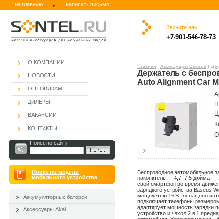
на главную
написать письмо
Звоните нам
.
.ю
.
.
.
.
+7-901-546-78-73
.
О КОМПАНИИ
Главная
Ι
Аксессуары Baseus
Ι
Дер
Держатель с беспро
НОВОСТИ
Auto Alignment Car M
ОПТОВИКАМ
А
ДИЛЕРЫ
Н
Ц
ВАКАНСИИ
К
КОНТАКТЫ
О
Поиск по сайту
Поиск по модели
Беспроводное автомобильное з
мобильного устройства
накопитель — 4,7–7,5 дюйма — 
свой смартфон во время движе
зарядного устройства Baseus W
мощностью 15 Вт оснащено инт
Аккумуляторные батареи
подключает телефоны размером о
адаптирует мощность зарядки п
Аксессуары Akai
устройство и чехол 2 в 1 предн