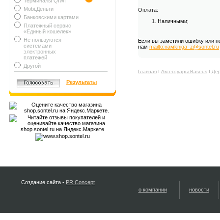
Терминалы QIWI
Mobi.Деньги
Оплата:
Банковскими картами
Наличными;
Платежный сервис
«Единый кошелек»
Не пользуются
Если вы заметили ошибку или н
системами
нам
mailto:намkniga_z@sontel.ru
электронных
платежей
Другой
Главная
Ι
Аксессуары Baseus
Ι
Дер
Результаты
Создание сайта -
PR Concept
о компании
новости