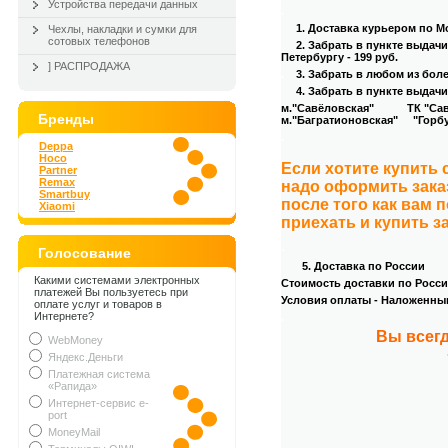
Устройства передачи данных
.
1. Доставка курьером
по Мо
Чехлы, накладки и сумки для
сотовых телефонов
2. Забрать в пункте выдач
Петербургу - 199 руб.
] РАСПРОДАЖА
.
3
. Забрать в любом из бол
4
. Забрать в пункте выдачи
м."Савёловская" ТК "Савёл
Бренды
м."Багратионовская" "Горбуш
.
Deppa
Hoco
Если хотите купить
Partner
Remax
надо оформить зака
Smartbuy
после того как вам 
Xiaomi
приехать и купить з
.
Голосование
5. Доставка по России
Какими системами электронных
Стоимость доставки по России
платежей Вы пользуетесь при
Условия оплаты - Наложенны
оплате услуг и товаров в
Интернете?
.
Вы всегд
WebMoney
Яндекс.Деньги
Платежная система
«Рапида»
Интернет-сервис e-
port
MoneyMail