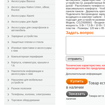
автомобиля. Характеристики: -
Аксессуары Baseus
устройство Qi, разработанные 
рукой - Расположите телефон в
Аксессуары Native Union, uBear,
максимального комфорта - Чтоб
Rocket
панели панели - Держатель креп
Подключите беспроводное заряд
Аксессуары Xiaomi
входящего в комплект кабеля -
подходит для устройств размеро
Аксессуары для Apple
Модель: CGZX000001 - Входное нап
мощность: 5 Вт / 7,5 Вт / 10 Вт 
Аксессуары для смартфонов в
пластик - Размеры: 120 мм x 85 
автомобиль
Задать вопроc
Зарядные устройства
Защитные пленки и стекла
Игровые приставки и аксессуары
к ним
Компьютерная периферия
отправить
Корпуса, клавиатура, крышки и
т.д.
Технические характеристики, к
производителем без предупрежд
Накопители информации и
аксессуары к ним
Дополнительная информация:
Наушники для мобильных
устройств
Товар ес
в наличии
Разное полезное
Телефоны, колонки, электроника
Товара нет в
наличии
Торговое оборудование
.